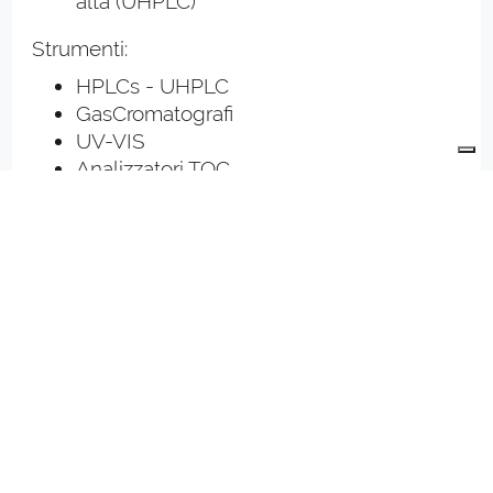
alta (UHPLC)
Strumenti:
HPLCs - UHPLC
GasCromatografi
UV-VIS
Analizzatori TOC
Polarimetri
Titolatori Automatici KF
Spettrofotometri Infrarosso (NIRS)
Spettrometri ad assorbimento Atomico
Cromatografi Ionici
FTIR
Malvern Mastersizer